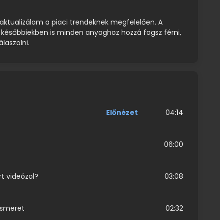
ktualizálom a piaci trendeknek megfelelően. A
a későbbiekben is minden anyaghoz hozzá fogsz férni,
aszolni.
Előnézet
04:14
06:00
rt videózol?
03:08
nismeret
02:32