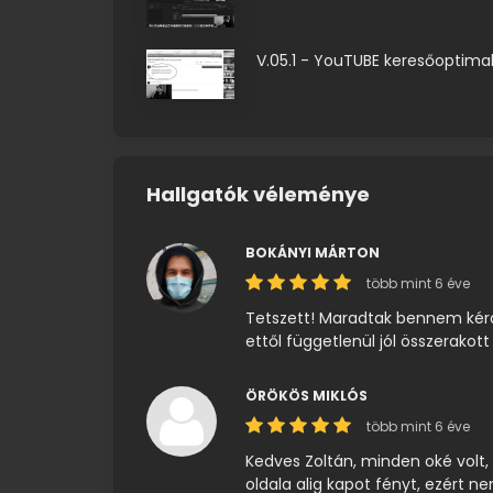
V.05.1 - YouTUBE keresőoptimal
Hallgatók véleménye
BOKÁNYI MÁRTON
több mint 6 éve
Tetszett! Maradtak bennem kérdé
ettől függetlenül jól összerakott 
ÖRÖKÖS MIKLÓS
több mint 6 éve
Kedves Zoltán, minden oké volt,
oldala alig kapot fényt, ezért ne