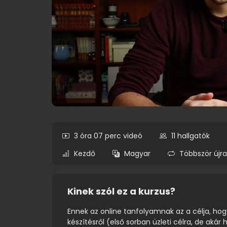
3 óra 07 perc
videó
11
hallgatók
Kezdő
Magyar
Többször újr
Kinek szól ez a kurzus?
Ennek az online tanfolyamnak az a célja, hog
készítésről (első sorban üzleti célra, de akár