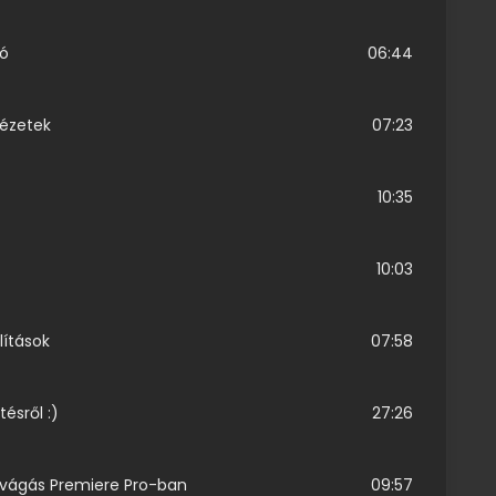
ió
06:44
nézetek
07:23
10:35
10:03
lítások
07:58
tésről :)
27:26
 vágás Premiere Pro-ban
09:57