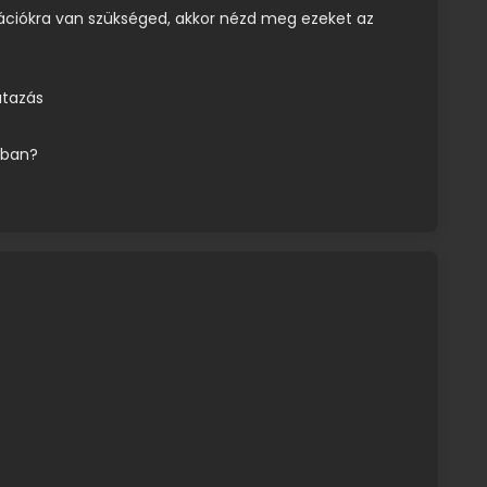
ációkra van szükséged, akkor nézd meg ezeket az
utazás
tban?