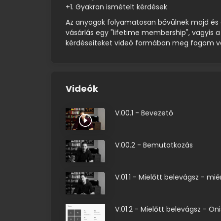
+1. Gyakran ismételt kérdések
Az anyagok folyamatosan bővülnek majd és a
vásárlás egy "lifetime membership", vagyis 
kérdéseiteket videó formában meg fogom vál
Videók
V.00.1 - Bevezető
V.00.2 - Bemutatkozás
V.01.1 - Mielőtt belevágsz - mié
V.01.2 - Mielőtt belevágsz - Ö