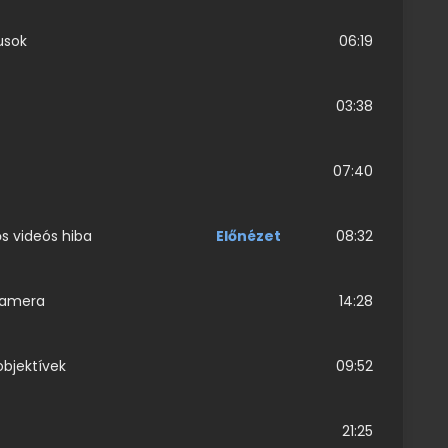
pusok
06:19
03:38
07:40
ős videós hiba
Előnézet
08:32
 kamera
14:28
objektívek
09:52
21:25