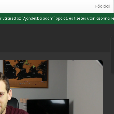
Főoldal
r válaszd az "Ajándékba adom" opciót, és fizetés után azonnal l