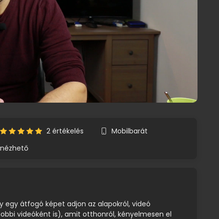
2 értékelés
Mobilbarát
anézhető
y egy átfogó képet adjon az alapokról, videó
 hobbi videóként is), amit otthonról, kényelmesen el