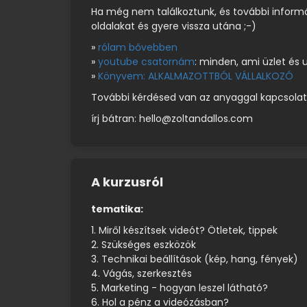
Ha még nem találkoztunk, és további inform
oldalakat és gyere vissza utána ;-)
»
rólam bővebben
»
youtube csatornám
: minden, ami üzlet és 
»
Könyvem: ALKALMAZOTTBÓL VÁLLALKOZÓ
További kérdésed van az anyaggal kapcsola
írj bátran: hello@zoltandallos.com
A kurzusról
tematika:
1.
Miről készítsek videót? Ötletek, tippek
2.
Szükséges eszközök
3.
Technikai beállítások (kép, hang, fények)
4.
Vágás, szerkesztés
5.
Marketing - hogyan leszel látható?
6.
Hol a pénz a videózásban?