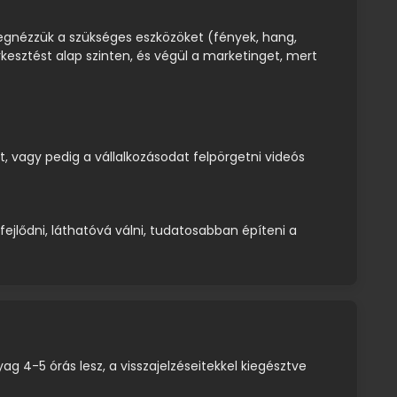
megnézzük a szükséges eszközöket (fények, hang,
erkesztést alap szinten, és végül a marketinget, mert
t, vagy pedig a vállalkozásodat felpörgetni videós
fejlődni, láthatóvá válni, tudatosabban építeni a
ag 4-5 órás lesz, a visszajelzéseitekkel kiegésztve