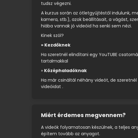
tudsz végezni.
A kurzus során az ötletgyűjtéstől indulunk, 
kamera, stb.), azok beállításait, a vágást, sz
hiába vannak jó videóid ha senki sem nézi.
Kinek szól?
» Kezdőknek
Ha szeretnél elindítani egy YouTUBE csatorná
tartalmakkal
»
Középhaladóknak
Ha már csináltál néhány videót, de szeretnél 
videóidat .
Miért érdemes megvennem?
A videók folyamatosan készülnek, a teljes any
építem tovább az anyagot.