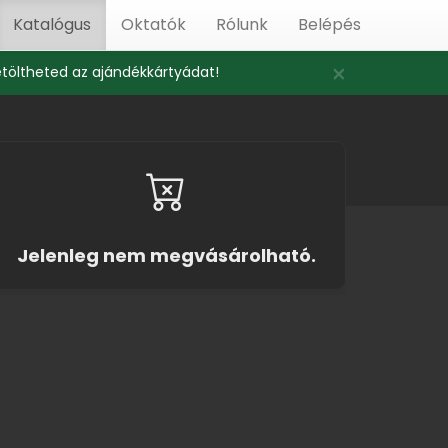
Katalógus
Oktatók
Rólunk
Belépés
×
etöltheted az ajándékkártyádat!
Jelenleg nem megvásárolható.