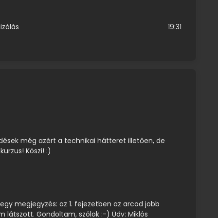
izálás
19:31
sek még azért a technikai hátteret illetően, de
kurzus! Köszi! :)
 egy megjegyzés: az 1. fejezetben az arcod jobb
m látszott. Gondoltam, szólok :-) Üdv: Miklós