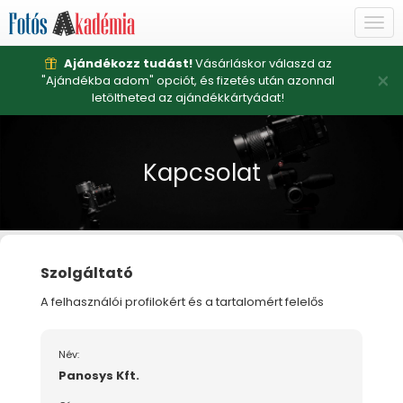
Togg
navi
Ajándékozz tudást!
Vásárláskor válaszd az
×
"Ajándékba adom" opciót, és fizetés után azonnal
letöltheted az ajándékkártyádat!
Kapcsolat
Szolgáltató
A felhasználói profilokért és a tartalomért felelős
Név:
Panosys Kft.