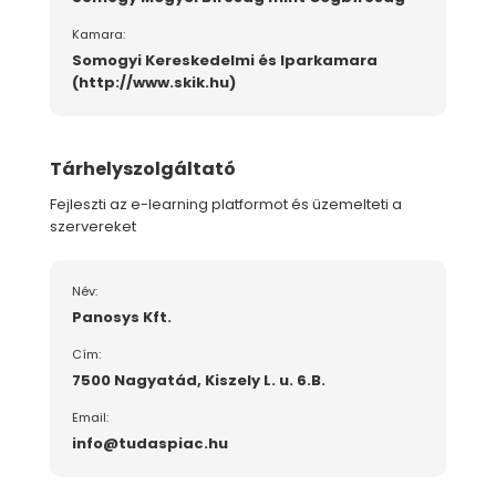
Kamara:
Somogyi Kereskedelmi és Iparkamara
(http://www.skik.hu)
Tárhelyszolgáltató
Fejleszti az e-learning platformot és üzemelteti a
szervereket
Név:
Panosys Kft.
Cím:
7500 Nagyatád, Kiszely L. u. 6.B.
Email:
info@tudaspiac.hu