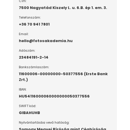
Cím:
7500 Nagyatád Kiszely L. u. 6.B. ép 1. em. 3.
Telefonszám:
+36 70 941 7801
Email:
hello@fotosakademia.hu
Adószám:
23484191-2-14
Bankszámlaszám:
11600006-00000000-50377556 (Erste Bank
Zrt.)
IBAN:
HU54116000060000000050377556
SWIFT kód:
GIBAHUHB
Nyilvántartásba vevő hatóság:
Somogy Megyei Bíróság mint Cégbíróság