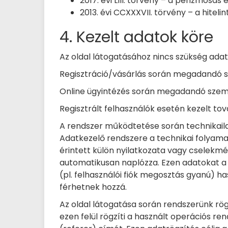
2017. évi LIII. törvény – a pénzmosá
2013. évi CCXXXVII. törvény – a hiteli
4. Kezelt adatok köre
Az oldal látogatásához nincs szükség ada
Regisztráció/vásárlás során megadandó sz
Online ügyintézés során megadandó szemé
Regisztrált felhasználók esetén kezelt to
A rendszer működtetése során technikaila
Adatkezelő rendszere a technikai folyama
érintett külön nyilatkozata vagy cselekmé
automatikusan naplózza. Ezen adatokat a 
(pl. felhasználói fiók megosztás gyanú) h
férhetnek hozzá.
Az oldal látogatása során rendszerünk rög
ezen felül rögzíti a használt operációs re