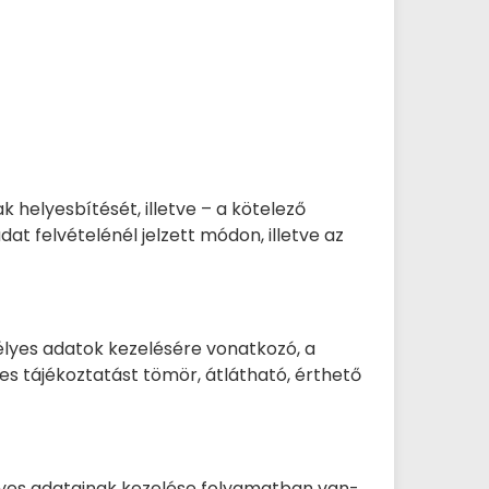
 helyesbítését, illetve – a kötelező
dat felvételénél jelzett módon, illetve az
lyes adatok kezelésére vonatkozó, a
yes tájékoztatást tömör, átlátható, érthető
élyes adatainak kezelése folyamatban van-