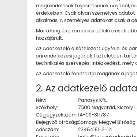
megrendelések teljesítésének céljából, és 
érdekében. Csak olyan személyes adatot k
alkalmas. A személyes adatokat csak a cé
Marketing és promóciós célokra csak abba
hozzájárult.
Az Adatkezelő elkötelezett ügyfelei és pa
önrendelkezési jogának tiszteletben tartá
technikai és szervezési intézkedést, mely 
Az Adatkezelő fenntartja magának a jogot
2. Az adatkezelő adata
Név:
Panosys Kft.
Székhely:
7500 Nagyatád, Kiszely L. 
Cégjegyzékszám:
14-09-311787
Bejegyző bíróság:
Somogy Megyei Bíróság
Adószám:
23484191-2-14
Email cím:
hello@fotosakademia.h