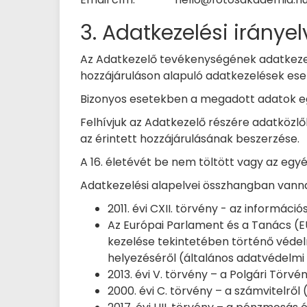
3. Adatkezelési irányel
Az Adatkezelő tevékenységének adatkezelé
hozzájáruláson alapuló adatkezelések ese
Bizonyos esetekben a megadott adatok egy
Felhívjuk az Adatkezelő részére adatközl
az érintett hozzájárulásának beszerzése.
A 16. életévét be nem töltött vagy az eg
Adatkezelési alapelvei összhangban vanna
2011. évi CXII. törvény - az informáci
Az Európai Parlament és a Tanács (E
kezelése tekintetében történő védel
helyezéséről (általános adatvédelmi
2013. évi V. törvény – a Polgári Törvé
2000. évi C. törvény – a számvitelről 