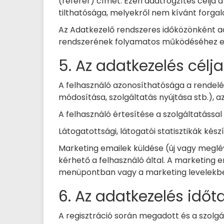
(referer) címét. Ezen adatrögzítés célja
tilthatósága, melyekről nem kívánt forgalo
Az Adatkezelő rendszeres időközönként ad
rendszerének folyamatos működéséhez e
5. Az adatkezelés célja
A felhasználó azonosíthatósága a rendelés
módosítása, szolgáltatás nyújtása stb.), a
A felhasználó értesítése a szolgáltatással
Látogatottsági, látogatói statisztikák készí
Marketing emailek küldése (új vagy meglév
kérhető a felhasználó által. A marketing e
menüpontban vagy a marketing levelekben 
6. Az adatkezelés idő
A regisztráció során megadott és a szolgá