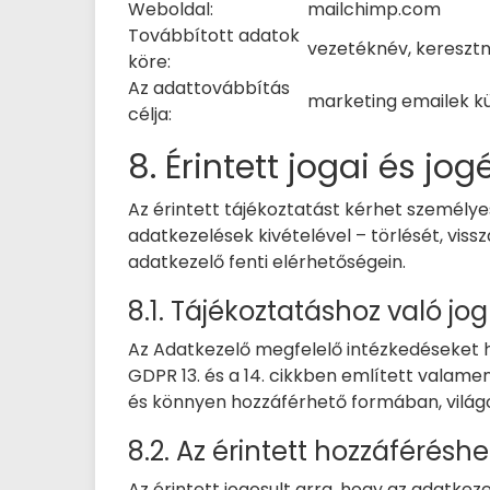
Weboldal:
mailchimp.com
Továbbított adatok
vezetéknév, keresztn
köre:
Az adattovábbítás
marketing emailek k
célja:
8. Érintett jogai és jo
Az érintett tájékoztatást kérhet személyes
adatkezelések kivételével – törlését, vissz
adatkezelő fenti elérhetőségein.
8.1. Tájékoztatáshoz való jog
Az Adatkezelő megfelelő intézkedéseket 
GDPR 13. és a 14. cikkben említett valamen
és könnyen hozzáférhető formában, világ
8.2. Az érintett hozzáféréshe
Az érintett jogosult arra, hogy az adatke