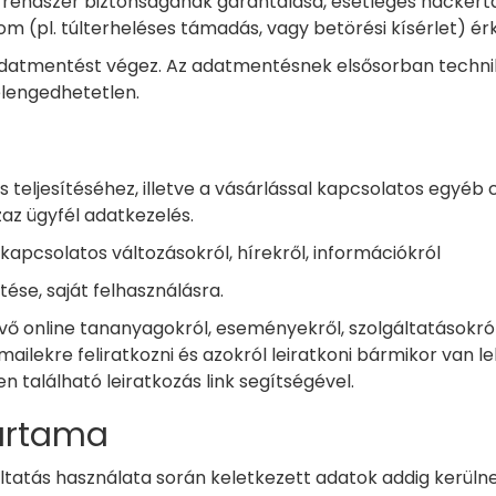
 a rendszer biztonságának garantálása, esetleges hacker
m (pl. túlterheléses támadás, vagy betörési kísérlet) érk
atmentést végez. Az adatmentésnek elsősorban technikai
lengedhetetlen.
 teljesítéséhez, illetve a vásárlással kapcsolatos egyéb
zaz ügyfél adatkezelés.
 kapcsolatos változásokról, hírekről, információkról
tése, saját felhasználásra.
ő online tananyagokról, eseményekről, szolgáltatásokról, 
mailekre feliratkozni és azokról leiratkoni bármikor van
található leiratkozás link segítségével.
tartama
ltatás használata során keletkezett adatok addig kerüln