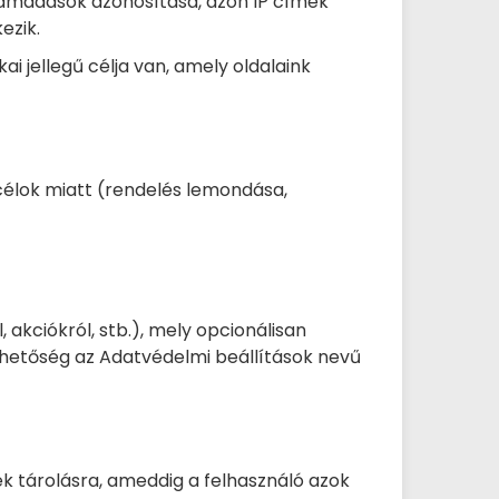
támadások azonosítása, azon IP címek
ezik.
 jellegű célja van, amely oldalaink
 célok miatt (rendelés lemondása,
akciókról, stb.), mely opcionálisan
 lehetőség az Adatvédelmi beállítások nevű
ek tárolásra, ameddig a felhasználó azok