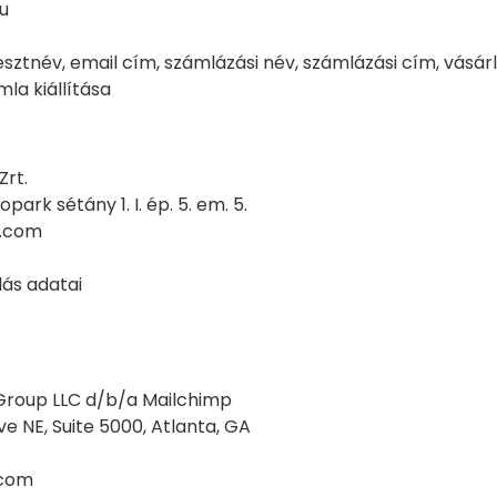
u
sztnév, email cím, számlázási név, számlázási cím, vásár
la kiállítása
Zrt.
opark sétány 1. I. ép. 5. em. 5.
n.com
lás adatai
Group LLC d/b/a Mailchimp
e NE, Suite 5000, Atlanta, GA
.com