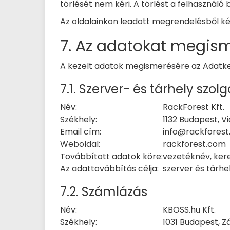
törlését nem kéri. A törlést a felhasználó 
Az oldalainkon leadott megrendelésből ké
7. Az adatokat megism
A kezelt adatok megismerésére az Adatkeze
7.1. Szerver- és tárhely szol
Név:
RackForest Kft.
Székhely:
1132 Budapest, Vi
Email cím:
info@rackfores
Weboldal:
rackforest.com
Továbbított adatok köre:
vezetéknév, kere
Az adattovábbítás célja:
szerver és tárhe
7.2. Számlázás
Név:
KBOSS.hu Kft.
Székhely:
1031 Budapest, Z