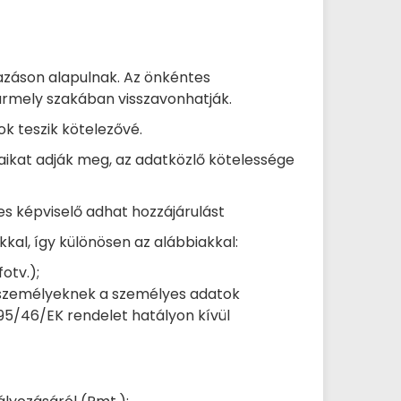
azáson alapulnak. Az önkéntes
ármely szakában visszavonhatják.
k teszik kötelezővé.
aikat adják meg, az adatközlő kötelessége
s képviselő adhat hozzájárulást
al, így különösen az alábbiakkal:
otv.);
es személyeknek a személyes adatok
95/46/EK rendelet hatályon kívül