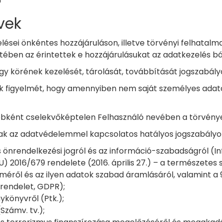
vek
sei önkéntes hozzájáruláson, illetve törvényi felhatalm
tében az érintettek e hozzájárulásukat az adatkezelés b
 körének kezelését, tárolását, továbbítását jogszabályo
ők figyelmét, hogy amennyiben nem saját személyes adat
yébként cselekvőképtelen Felhasználó nevében a törvénye
k az adatvédelemmel kapcsolatos hatályos jogszabályokk
ós önrendelkezési jogról és az információ-szabadságról (Inf
U) 2016/679 rendelete (2016. április 27.) – a természet
méről és az ilyen adatok szabad áramlásáról, valamint a 
 rendelet, GDPR);
nykönyvről (Ptk.);
(Számv. tv.);