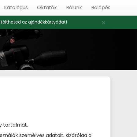
Katalógus
Oktatók
Rólunk
Belépés
×
etöltheted az ajándékkártyádat!
y tartalmát.
sználók személyes adatait, kizárólag a