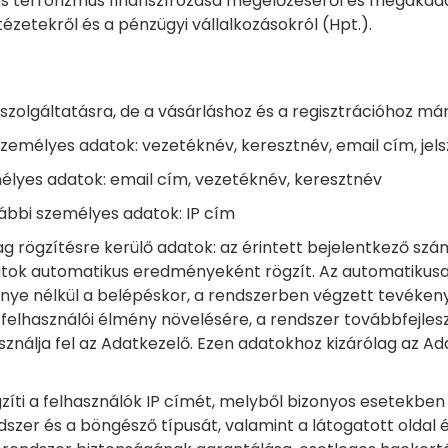
s és terrorizmus finanszírozása megelőzéséről és megakad
ntézetekről és a pénzügyi vállalkozásokról (Hpt.).
tszolgáltatásra, de a vásárláshoz és a regisztrációhoz 
emélyes adatok: vezetéknév, keresztnév, email cím, jels
lyes adatok: email cím, vezetéknév, keresztnév
vábbi személyes adatok: IP cím
g rögzítésre kerülő adatok: az érintett bejelentkező sz
tok automatikus eredményeként rögzít. Az automatikusan
nye nélkül a belépéskor, a rendszerben végzett tevékenys
felhasználói élmény növelésére, a rendszer továbbfejlesz
asználja fel az Adatkezelő. Ezen adatokhoz kizárólag az 
zíti a felhasználók IP címét, melyből bizonyos esetekben 
ndszer és a böngésző típusát, valamint a látogatott oldal é