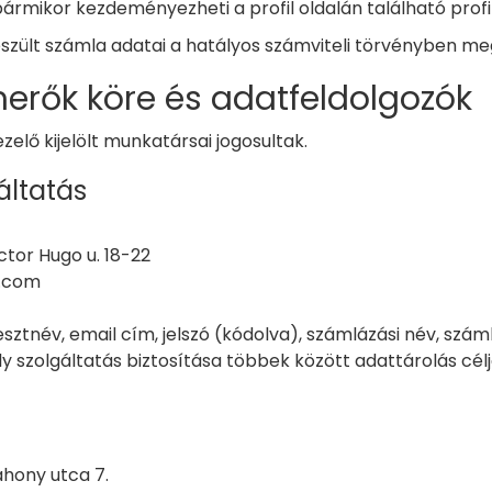
bármikor kezdeményezheti a profil oldalán található profil
szült számla adatai a hatályos számviteli törvényben me
erők köre és adatfeldolgozók
lő kijelölt munkatársai jogosultak.
gáltatás
ctor Hugo u. 18-22
t.com
sztnév, email cím, jelszó (kódolva), számlázási név, száml
ly szolgáltatás biztosítása többek között adattárolás célj
áhony utca 7.