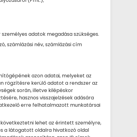
ályozásáról (Pmt.);
már személyes adatok megadása szükséges.
zó, számlázási név, számlázási cím
ámítógépének azon adatai, melyeket az
 rögzítésre kerülő adatot a rendszer az
égek során, illetve kilépéskor
tésére, hasznos visszajelzések adására
Adatkezelő erre felhatalmazott munkatársai
következtetni lehet az érintett személyre,
s a látogatott oldalra hivatkozó oldal