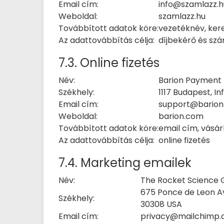
Email cím:
info@szamlazz.h
Weboldal:
szamlazz.hu
Továbbított adatok köre:
vezetéknév, kere
Az adattovábbítás célja:
díjbekérő és szám
7.3. Online fizetés
Név:
Barion Payment 
Székhely:
1117 Budapest, Inf
Email cím:
support@bario
Weboldal:
barion.com
Továbbított adatok köre:
email cím, vásár
Az adattovábbítás célja:
online fizetés
7.4. Marketing emailek
Név:
The Rocket Science 
675 Ponce de Leon Av
Székhely:
30308 USA
Email cím:
privacy@mailchimp