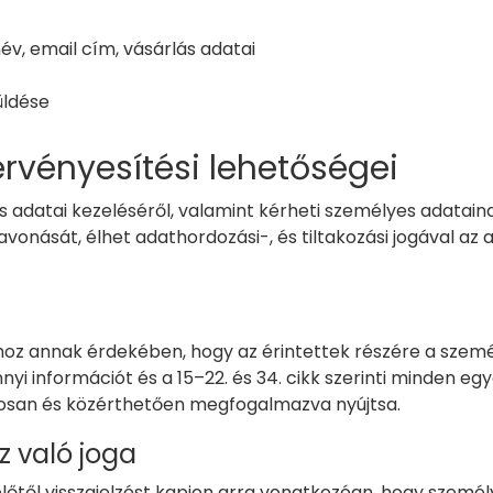
év, email cím, vásárlás adatai
üldése
gérvényesítési lehetőségei
 adatai kezeléséről, valamint kérheti személyes adatainak
avonását, élhet adathordozási-, és tiltakozási jogával az a
hoz annak érdekében, hogy az érintettek részére a szemé
nyi információt és a 15–22. és 34. cikk szerinti minden eg
osan és közérthetően megfogalmazva nyújtsa.
z való joga
zelőtől visszajelzést kapjon arra vonatkozóan, hogy szem