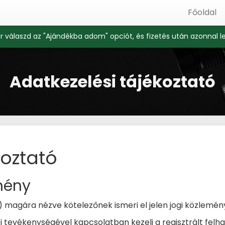
Főoldal
r válaszd az "Ajándékba adom" opciót, és fizetés után azonnal l
Adatkezelési tájékoztató
oztató
emény
 magára nézve kötelezőnek ismeri el jelen jogi közlemén
i tevékenységével kapcsolatban kezeli a regisztrált felha