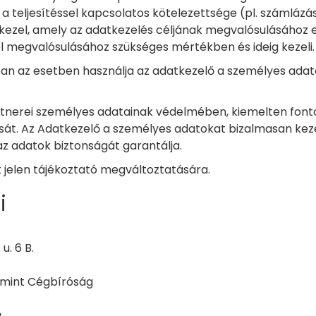
a teljesítéssel kapcsolatos kötelezettsége (pl. számlázás
ezel, amely az adatkezelés céljának megvalósulásához e
l megvalósulásához szükséges mértékben és ideig kezeli.
n az esetben használja az adatkezelő a személyes adatok
rtnerei személyes adatainak védelmében, kiemelten fonto
sát. Az Adatkezelő a személyes adatokat bizalmasan keze
az adatok biztonságát garantálja.
 jelen tájékoztató megváltoztatására.
i
u. 6 B.
 mint Cégbíróság
u