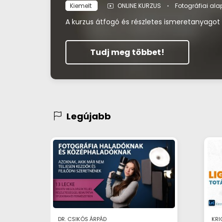
Kiemelt
ONLINE KURZUS
Fotográfiai al
A kurzus átfogó és részletes ismeretanyagot 
Tudj meg többet!
Legújabb
DR. CSIKÓS ÁRPÁD
KRI