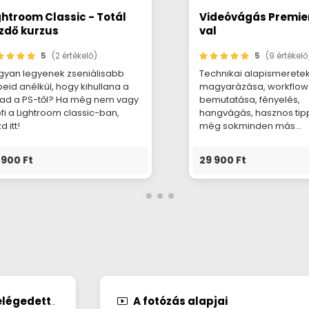
ghtroom Classic - Totál
Videóvágás Premie
zdő kurzus
val
5
(2 értékelő)
5
(9 értékelő
gyan legyenek zseniálisabb
Technikai alapismeretek,
eid anélkül, hogy kihullana a
magyarázása, workflow
jad a PS-től? Ha még nem vagy
bemutatása, fényelés,
fi a Lightroom classic-ban,
hangvágás, hasznos tip
d itt!
még sokminden más...
 900 Ft
29 900 Ft
égedettség
A fotózás alapjai