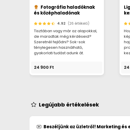
Fotográfia haladóknak
Li
és középhaladónak
ke
4.92
(26 értékelő)
Tisztában vagy már az alapokkal,
Ho
de maradtak még kérdéseid?
kép
Szeretnél fejlődni? Sok-sok
ha
ténylegesen használható,
pro
gyakorlati tudást adunk át.
kez
24 900 Ft
24
Legújabb értékelések
Beszéljünk az üzletről! Marketing és el