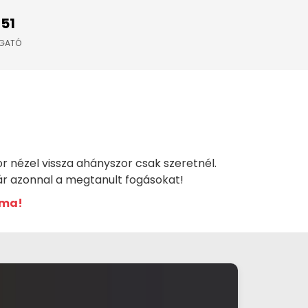
151
LGATÓ
r nézel vissza ahányszor csak szeretnél.
ár azonnal a megtanult fogásokat!
 ma!
Videó