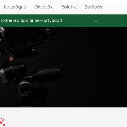
Katalógus
Oktatók
Rólunk
Belépés
×
etöltheted az ajándékkártyádat!