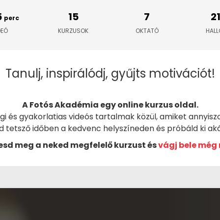
5
15
7
2
perc
DEÓ
KURZUSOK
OKTATÓ
HAL
Tanulj, inspirálódj, gyűjts motivációt!
A Fotós Akadémia egy online kurzus oldal.
 és gyakorlatias videós tartalmak közül, amiket annyiszo
ed tetsző időben a kedvenc helyszíneden és próbáld ki ak
esd meg a neked megfelelő kurzust és
vágj bele még