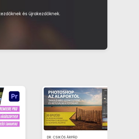
Kiemelt
 kezdőknek és újrakezdőknek.
Technikai
Tu
DR. CSIKÓS ÁRPÁD