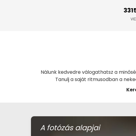
331
VI
Nálunk kedvedre válogathatsz a minőségi
Tanulj a saját ritmusodban a nek
Ker
A fotózás alapjai