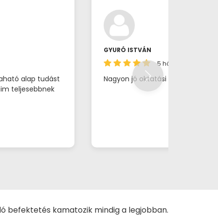
GYURÓ ISTVÁN
5 hónapja
aható alap tudást
Nagyon jó oktatási anyag.
eim teljesebbnek
ló befektetés kamatozik mindig a legjobban.