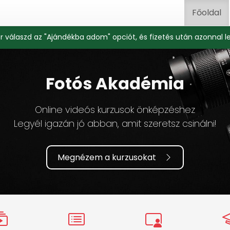
Főoldal
r válaszd az "Ajándékba adom" opciót, és fizetés után azonnal l
Fotós Akadémia
Online videós kurzusok önképzéshez
Legyél igazán jó abban, amit szeretsz csinálni!
Megnézem a kurzusokat