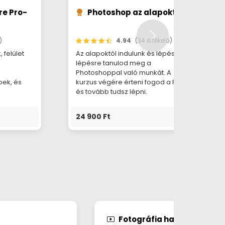
re Pro-
Photoshop az alapoktól
)
4.94
(34 értékelő)
 felület
Az alapoktól indulunk és lépésről-
lépésre tanulod meg a
Photoshoppal való munkát. A
pek, és
kurzus végére érteni fogod a PS-t
és tovább tudsz lépni.
24 900 Ft
Fotográfia haladóknak é