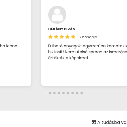
DÉKÁNY ISVÁN
2 hónapja
 ha lenne
Érthető anyagok, egyszerűen kamatozt
biztosít! Nem utolsó sorban az ismerős
értékelik a képeimet.
A tudásba va