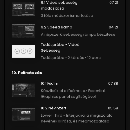
9.1 Videó sebesség
07:21
módosítása
3 féle módszer ismertetése
9.2 Speed Ramp
04:21
A népszerű sebesség rámpa készítése
Tudáspróba - Videó
Sebesség
Tudáspróba • 2 kérdés • 12 perc
10. Feliratozás
10.1 Főcím
07:38
Készítsük el a főcímet az Essential
Graphics panel segítségével
10.2 Névinzert
05:59
Lower Third - Interjúknál a megszólaló
nevének kiírása, és megmozgatása