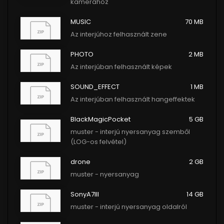
kamerához
MUSIC
70 MB
Az interjúhoz felhasznált zene
PHOTO
2 MB
Az interjúban felhasznált képek
SOUND_EFFECT
1 MB
Az interjúban felhasznált hangeffektek
BlackMagicPocket
5 GB
muster - interjú nyersanyag szemből
(LOG-os felvétel)
drone
2 GB
muster - nyersanyag
SonyA7III
14 GB
muster - interjú nyersanyag oldalról