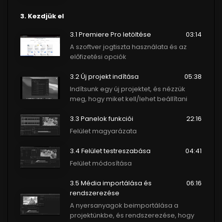
3. Kezdjük el
3.1 Premiere Pro letöltése
03:14
A szoftver jogtiszta használata és az
előfizetési opciók
3.2 Új projekt indítása
05:38
Indítsunk egy új projektet, és nézzük
meg, hogy miket kell/lehet beállítani
3.3 Panelok funkciói
22:16
Felület magyarázata
3.4 Felület testreszabása
04:41
Felület módosítása
3.5 Média importálása és
06:16
rendszerezése
A nyersanyagok beimportálása a
projektünkbe, és rendszerezése, hogy