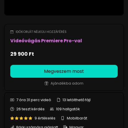
IDŐKORLÁT NÉLKÜLI HOZZÁFÉRÉS
Videóvágás Premiere Pro-val
29 900 Ft
Megveszem most
Ajándékba adom
7 óra 31 perc
videó
13
letölthető fájl
26
teszt kérdés
109
hallgatók
9 értékelés
Mobilbarát
Bárki számára ajánlott
Magyar