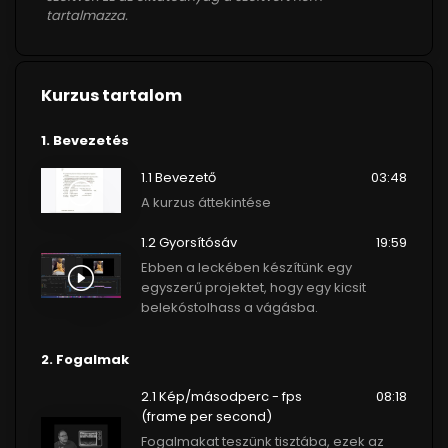
tartalmazza.
Kurzus tartalom
1. Bevezetés
1.1 Bevezető
03:48
A kurzus áttekintése
1.2 Gyorsítósáv
19:59
Ebben a leckében készítünk egy
egyszerű projektet, hogy egy kicsit
belekóstolhass a vágásba.
2. Fogalmak
2.1 Kép/másodperc - fps
08:18
(frame per second)
Fogalmakat teszünk tisztába, ezek az