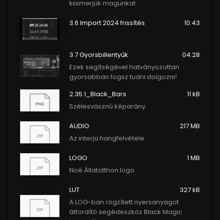
kiismerjük magunkat
3.6 Import 2024 frissítés
10:43
3.7 Gyorsbillentyűk
04:28
Ezek segítségével hatványozottan
gyorsabban fogsz tudni dolgozni!
2.35.1_Black_Bars
11 kB
Szélesvásznú képarány
AUDIO
217 MB
Az interjú hangfelvétele
LOGO
1 MB
Noé Állatotthon logo
LUT
327 kB
A LOG-ban rögzített nyersanyagot
átfordító segédeszköz Black Magic