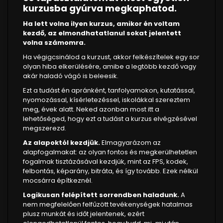
kurzusba gyúrva megkaphatod.
Ha lett volna ilyen kurzus, amikor én voltam
kezdő, az elmondhatatlanul sokat jelentett
volna számomra.
Ha végigcsinálod a kurzust, akkor felkészítelek egy sor
olyan hiba elkerülésére, amibe a legtöbb kezdő vagy
akár haladó vágó is beleesik.
Ezt a tudást én apránként, tanfolyamokon, kutatással,
nyomozással, kísérletezéssel, iskolákkal szereztem
meg, évek alatt. Neked azonban most itt a
lehetőséged, hogy ezt a tudást a kurzus elvégzésével
megszerezd.
Az alapoktól kezdjük.
Elmagyarázom az
alapfogalmakat: az olyan fontos és megkerülhetetlen
fogalmak tisztázásával kezdjük, mint az FPS, kodek,
felbontás, képarány, bitráta, és így tovább. Ezek nélkül
mocsárra építkeznél.
Logikusan felépített sorrendben haladunk.
A
nem megfelelően felfűzött tevékenységek hatalmas
plusz munkát és időt jelentenek, ezért