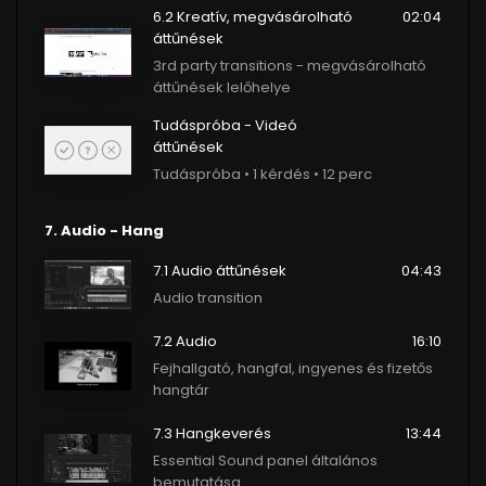
6.2 Kreatív, megvásárolható
02:04
áttűnések
3rd party transitions - megvásárolható
áttűnések lelőhelye
Tudáspróba - Videó
áttűnések
Tudáspróba • 1 kérdés • 12 perc
7. Audio - Hang
7.1 Audio áttűnések
04:43
Audio transition
7.2 Audio
16:10
Fejhallgató, hangfal, ingyenes és fizetős
hangtár
7.3 Hangkeverés
13:44
Essential Sound panel általános
bemutatása