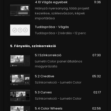
4.10 Vágás egyebek
11:36
Hiányzó nyersanyag, több projekt
kezelése, szélesvászon, képek
importálása
Tudáspróba - Vágás
Tudáspróba • 2 kérdés • 12 perc
5. Fényelés, színkorrekció
5.1 Színkorrekció
07:30
Lumetri Color panel általános
magyarázata
5.2 Creative
05:32
Színkorrekció - Lumetri Color
5.3 Curves
02:17
Színkorrekció - Lumetri Color
5.4 Color Wheels
02:56