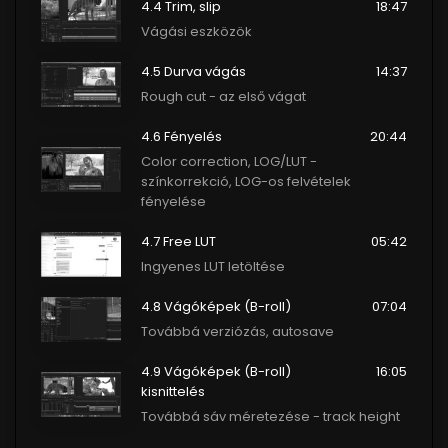
4.4 Trim, slip
18:47
Vágási eszközök
4.5 Durva vágás
14:37
Rough cut - az első vágat
4.6 Fényelés
20:44
Color correction, LOG/LUT -
színkorrekció, LOG-os felvételek
fényelése
4.7 Free LUT
05:42
Ingyenes LUT letöltése
4.8 Vágóképek (B-roll)
07:04
Továbbá verziózás, autosave
4.9 Vágóképek (B-roll)
16:05
kisnittelés
Továbbá sáv méretezése - track height