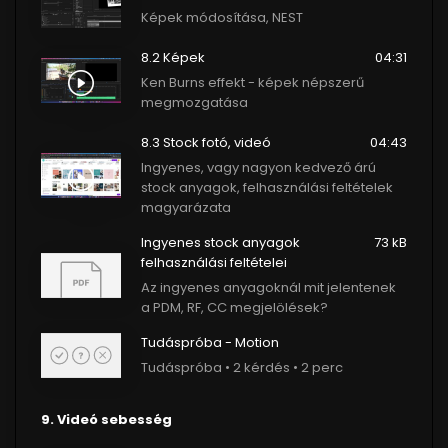
Képek módosítása, NEST
8.2 Képek
04:31
Ken Burns effekt - képek népszerű
megmozgatása
8.3 Stock fotó, videó
04:43
Ingyenes, vagy nagyon kedvező árú
stock anyagok, felhasználási feltételek
magyarázata
Ingyenes stock anyagok
73 kB
felhasználási feltételei
Az ingyenes anyagoknál mit jelentenek
a PDM, RF, CC megjelölések?
Tudáspróba - Motion
Tudáspróba • 2 kérdés • 2 perc
9. Videó sebesség