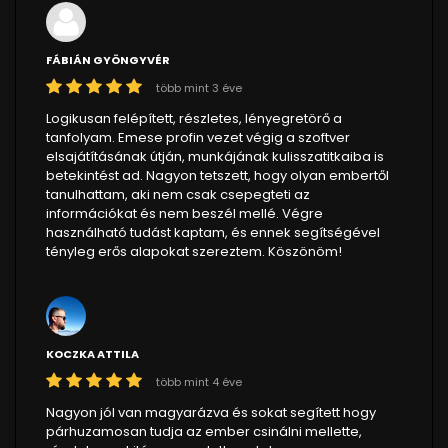
FÁBIÁN GYÖNGYVÉR
több mint 3 éve
Logikusan felépített, részletes, lényegretörő a
tanfolyam. Emese profin vezet végig a szoftver
elsajátításának útján, munkájának kulisszatitkaiba is
betekintést ad. Nagyon tetszett, hogy olyan embertől
tanulhattam, aki nem csak csepegteti az
információkat és nem beszél mellé. Végre
használható tudást kaptam, és ennek segítségével
tényleg erős alapokat szereztem. Köszönöm!
KOCZKA ATTILA
több mint 4 éve
Nagyon jól van magyarázva és sokat segített hogy
párhuzamosan tudja az ember csinálni mellette,