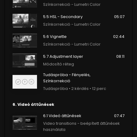
Színkorrekció - Lumetri Color
5.5 HSL - Secondary
05:07
Színkorrekció - Lumetri Color
5.6 Vignette
02:44
Színkorrekció - Lumetri Color
5.7 Adjustment layer
08:11
Módosító réteg
Tudáspróba - Fényelés,
Színkorrekció
Tudáspróba • 2 kérdés • 12 perc
6. Videó áttűnések
6.1 Videó áttűnések
07:47
Video transitions - beépített áttűnések
használata