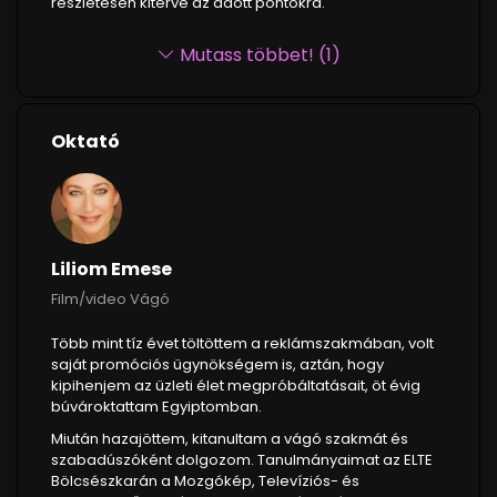
részletesen kitérve az adott pontokra.
Mutass többet! (1)
Oktató
Liliom Emese
Film/video Vágó
Több mint tíz évet töltöttem a reklámszakmában, volt
saját promóciós ügynökségem is, aztán, hogy
kipihenjem az üzleti élet megpróbáltatásait, öt évig
búvároktattam Egyiptomban.
Miután hazajöttem, kitanultam a vágó szakmát és
szabadúszóként dolgozom. Tanulmányaimat az ELTE
Bölcsészkarán a Mozgókép, Televíziós- és