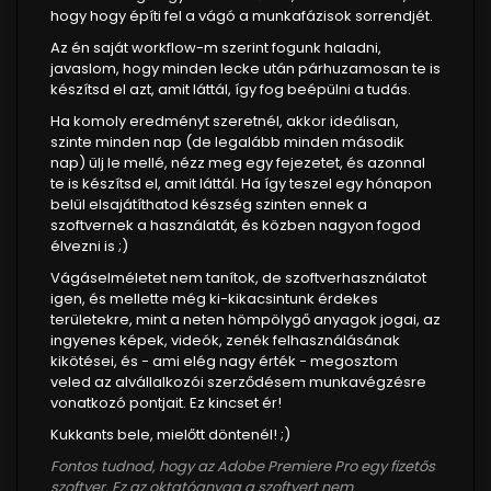
hogy hogy építi fel a vágó a munkafázisok sorrendjét.
Az én saját workflow-m szerint fogunk haladni,
javaslom, hogy minden lecke után párhuzamosan te is
készítsd el azt, amit láttál, így fog beépülni a tudás.
Ha komoly eredményt szeretnél, akkor ideálisan,
szinte minden nap (de legalább minden második
nap) ülj le mellé, nézz meg egy fejezetet, és azonnal
te is készítsd el, amit láttál. Ha így teszel egy hónapon
belül elsajátíthatod készség szinten ennek a
szoftvernek a használatát, és közben nagyon fogod
élvezni is ;)
Vágáselméletet nem tanítok, de szoftverhasználatot
igen, és mellette még ki-kikacsintunk érdekes
területekre, mint a neten hömpölygő anyagok jogai, az
ingyenes képek, videók, zenék felhasználásának
kikötései, és - ami elég nagy érték - megosztom
veled az alvállalkozói szerződésem munkavégzésre
vonatkozó pontjait. Ez kincset ér!
Kukkants bele, mielőtt döntenél! ;)
Fontos tudnod, hogy az Adobe Premiere Pro egy fizetős
szoftver. Ez az oktatóanyag a szoftvert nem