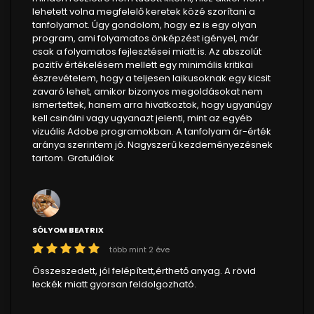
lehetett volna megfelelő keretek közé szorítani a
tanfolyamot. Úgy gondolom, hogy ez is egy olyan
program, ami folyamatos önképzést igényel, már
csak a folyamatos fejlesztései miatt is. Az abszolút
pozitív értékelésem mellett egy minimális kritikai
észrevételem, hogy a teljesen laikusoknak egy kicsit
zavaró lehet, amikor bizonyos megoldásokat nem
ismertettek, hanem arra hivatkoztok, hogy ugyanúgy
kell csinálni vagy ugyanazt jelenti, mint az egyéb
vizuális Adobe programokban. A tanfolyam ár-érték
aránya szerintem jó. Nagyszerű kezdeményezésnek
tartom. Gratulálok
SÓLYOM BEATRIX
több mint 2 éve
Összeszedett, jól felépített,érthető anyag. A rövid
leckék miatt gyorsan feldolgozható.