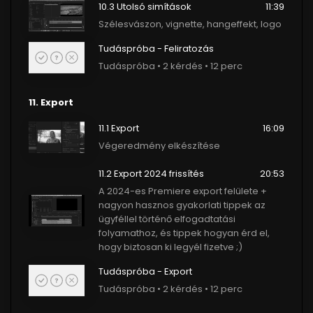
10.3 Utolsó simítások
11:39
Szélesvászon, vignette, hangeffekt, logo
Tudáspróba - Feliratozás
Tudáspróba • 2 kérdés • 12 perc
11. Export
11.1 Export
16:09
Végeredmény elkészítése
11.2 Export 2024 frissítés
20:53
A 2024-es Premiere export felülete +
nagyon hasznos gyakorlati tippek az
ügyféllel történő elfogadtatási
folyamathoz, és tippek hogyan érd el,
hogy biztosan ki legyél fizetve ;)
Tudáspróba - Export
Tudáspróba • 2 kérdés • 12 perc