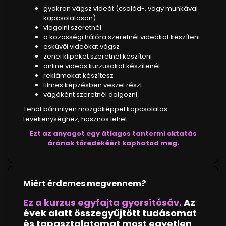
gyakran vágsz videót (család-, vagy munkával
kapcsolatosan)
vlogolni szeretnél
a közösségi hálóra szeretnél videókat készíteni
esküvői videókat vágsz
zenei klipeket szeretnél készíteni
online videós kurzusokat készítenél
reklámokat készítesz
filmes képzésben veszel részt
vágóként szeretnél dolgozni
Tehát bármilyen mozgóképpel kapcsolatos
tevékenységhez, hasznos lehet.
Ezt az anyagot egy átlagos tantermi oktatás
árának töredékéért kaphatod meg.
Miért érdemes megvennem?
Ez a kurzus egyfajta gyorsítósáv.
Az
évek alatt összegyűjtött tudásomat
és tapasztalatomat most egyetlen