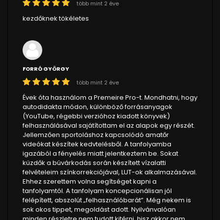
több mint 2 éve
kezdőknek tökéletes
FORRÓ GYÖRGY
több mint 2 éve
Évek óta használom a Premeire Pro-t. Mondhatni, hogy
autodidakta módon, különböző forrásanyagok
(YouTube, régebbi verzióhoz kiadott könyvek)
felhasználásával sajátítottam el az alapok egy részét.
Jellemzően sportoláshoz kapcsolódó amatőr
videókat készítek kedvtelésből. A tanfolyamba
igazából a fényelés miatt jelentkeztem be. Sokat
küzdők a búvárkodás során készített vízalatti
felvételeim színkorrekciójával, LUT-ok alkalmazásával.
Ehhez szerettem volna segítséget kapni a
tanfolyamtól. A tanfolyam koncepcionálisan jól
felépített, abszolút „felhasználóbarát”. Még nekem is
sok okos tippet, megoldást adott. Nyilvánvalóan
minden részletre nem tudott kitérni, hisz akkor nem