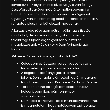
elengedhetetlenül fontos, hogy tudd, mi-mi után
következik. Ez olyan mint a főzés vagy a varrás. Egy
összefércelt zakóba még értelmetlen bevarrni a
bélést... így azt újra ki kéne bontanod. A vágásnál
ugyanígy van, ha nem megfelelő sorrendben haladsz,
rengeteg plusz munkát okozol magadnak.
A kurzus elvégzése után bátran vállalhatsz fizetős
munkákat, de ha már dolgozol, akkor is biztosan
találni fogsz újdonságot, gyorsabb leszel és
magabiztosabb - és ez konkrétan forintosítható
tudás!
Miben más ez a kurzus, mint a többi?
Odaadom az összes nyersanyagot, így te is
tudsz velem párhuzamosan haladni.
A legjobb oktatóanyagok a témában
jellemzően angolul elérhetőek, de én magyarul
foglak megtanítani a Premiere Pro használatára
Teljesen online és saját tempódban tudsz
haladni, bármikor, bármennyiszer
visszanézheted
Nem csak a szoftvert, de a munkafolyamatomat
is megmutatom, hogy hatékonyan tudj dolgozni