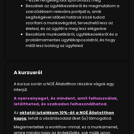
- ezzel rengeteg időt spórolhatsz meg
Beszélek az ügyfélkezelésről és megmutatom a
szerződésem releváns pontjait is, amik
segítségével időbeli határok közé tudod
szorítani a munkavégzést, tervezhető lesz az
életed, és az ügyfél is meg lesz elégedve
Beszélünk munkaetikáról, ügyfélkezelésről és a
problémamentes ügyfélkapcsolatról, és hogy
mitől lesz boldog az ügyfeled
A kurzusról
A kurzus során a NOÉ Állatotthon részére vágok egy
interjút.
A nyersanyagot, és mindent, amit felhasználok,
letöltheted, és szabadon felhasználhatod.
Az
oktatói jutalékom 10%-át a NOÉ Állatotthon
kapja
, tehát a vásárlásoddal őket (is) támogatod.
Megismertetlek a workflow-mmal, ez a munkamenet,
amire mindig nagy az érdeklődés, sok múlik azon,