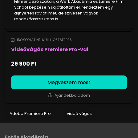
Filmrendező szakán, a Werk Akadémia és Lumiere Film
School képzésein sajátítottam el, rendeztem egy
díjnyertes rövidfilmet, de szívesen vagyok
rendezőasszisztens is.
IDŐKORLÁT NÉLKÜLI HOZZÁFÉRÉS
Videóvágás Premiere Pro-val
29 900 Ft
Megveszem most
Ajándékba adom
Adobe Premiere Pro
videó vágás
Fotós Akadémia