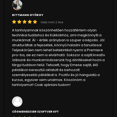
BITTMANN GYÖRGY
több mint 2 éve
A tanfolyamnak köszönhetően hozzáfértem olyan
technikai tudáshoz és trükkökhöz, ami megkönnyíti a
munkámat. Ár - érték arányban is szuper a képzés. Jól
strukturáltak a fejezetek, könnyű haladni a tanulással.
Teljeskörűen nem lehet betekintést nyerni a Premiere
pro-ba, de ez nem is elvárható. Sokszor a saját kreatív
ízlésünk és munkamódszerünk fog döntéseket hozni a
tárgyi tudáson felül. Tetszett, hogy Emese saját, élő
példákon keresztül oktatott és behozott
személyesebb példákat is. Pozitív és jó hangulatú a
kurzus, egyszer sem unalmas. Köszönöm a
tanfolyamot! Csak ajánlani tudom!
CÉGMENEDZSER SZOFTVER KFT