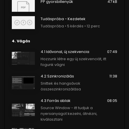
PP gyorsbillenyűk
47 kB
Tudáspróba - Kezdetek
Tudáspróba • 5 kérdés • 12 perc
4. Vágás
4.1 Idővonal, új szekvencia
07:49
Hozzunk létre egy új szekvenciát, itt
fogunk vágni
4.2 Szinkronizálás
11:38
Snittek és hangsávok
összeszinkronizálása
4.3 Forrás ablak
08:05
Source Window - itt tudjuk a
nyersanyagot kezelni, átnézni,
kiválasztani