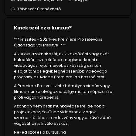
Többször újranézhető
Kinek szól ez a kurzus?
*** Frissítés - 2024-es Premiere Pro releváns
újdonságaival frissítve! ***
A kurzus azoknak szól, akik kezdőként vagy akár
haladóként szeretnének megismerkedni a
videóvágás rejtelmeivel, és készség szinten
elsajátítani az egyik legnépszerűbb videóvágó
program, az Adobe Premiere Pro használatát.
A Premiere Pro-val szinte bármilyen videós vagy
filmes munka elvégezhető, így méltán népszerű a
profi vágók körében is.
Azonban nem csak munkavégzésre, de hobbi
projektekhez, YouTube videókhoz, vlogok
szerkesztéséhez, rendezvény vagy esküvő videó
vágásához is kiváló eszköz.
Neked szól ez a kurzus, ha