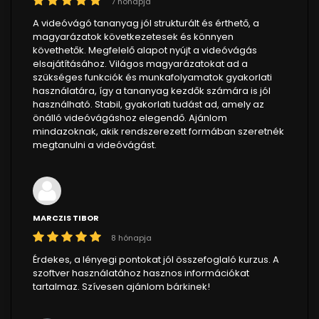
7 hónapja
A videóvágó tananyag jól strukturált és érthető, a
magyarázatok következetesek és könnyen
követhetők. Megfelelő alapot nyújt a videóvágás
elsajátításához. Világos magyarázatokat ad a
szükséges funkciók és munkafolyamatok gyakorlati
használatára, így a tananyag kezdők számára is jól
használható. Stabil, gyakorlati tudást ad, amely az
önálló videóvágáshoz elegendő. Ajánlom
mindazoknak, akik rendszerezett formában szeretnék
megtanulni a videóvágást.
MARCZIS TIBOR
8 hónapja
Érdekes, a lényegi pontokat jól összefoglaló kurzus. A
szoftver használatához hasznos információkat
tartalmaz. Szívesen ajánlom bárkinek!