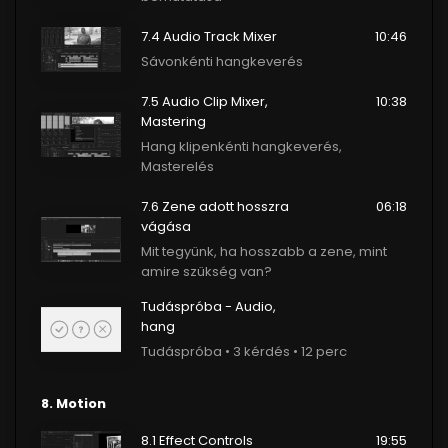
7.4 Audio Track Mixer
10:46
Sávonkénti hangkeverés
7.5 Audio Clip Mixer,
10:38
Mastering
Hang klipenkénti hangkeverés,
Masterelés
7.6 Zene adott hosszra
06:18
vágása
Mit tegyünk, ha hosszabb a zene, mint
amire szükség van?
Tudáspróba - Audio,
hang
Tudáspróba • 3 kérdés • 12 perc
8. Motion
8.1 Effect Controls
19:55