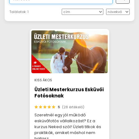
Találatok:
1
KISS ÁKOS
Üzleti Mesterkurzus Esküvői
Fotósoknak
5
(28 értékelő)
Szeretnél egy jól működő
esküvőfotós vállalkozást? Ez a
kurzus Neked szól! Üzleti titkok és
praktikák, amiket máshol nem
hallasz.