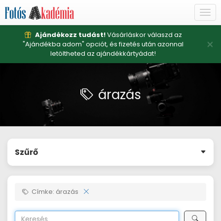
Togg
navi
Ajándékozz tudást!
Vásárláskor válaszd az
×
"Ajándékba adom" opciót, és fizetés után azonnal
letöltheted az ajándékkártyádat!
árazás
Szűrő
Címke: árazás