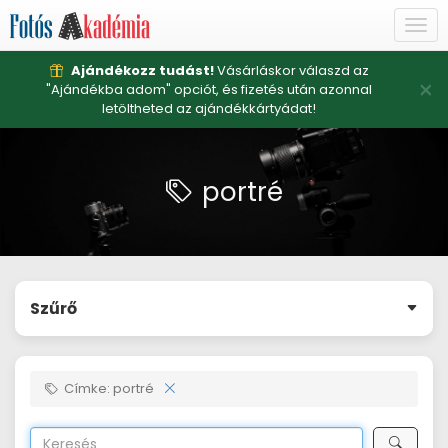
Togg
navi
Ajándékozz tudást!
Vásárláskor válaszd az
×
"Ajándékba adom" opciót, és fizetés után azonnal
letöltheted az ajándékkártyádat!
portré
Szűrő
Címke: portré