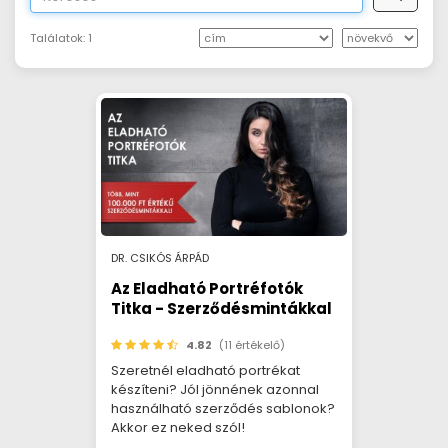
Találatok:
1
DR. CSIKÓS ÁRPÁD
Az Eladható Portréfotók
Titka - Szerződésmintákkal
4.82
(11 értékelő)
Szeretnél eladható portrékat
készíteni? Jól jönnének azonnal
használható szerződés sablonok?
Akkor ez neked szól!