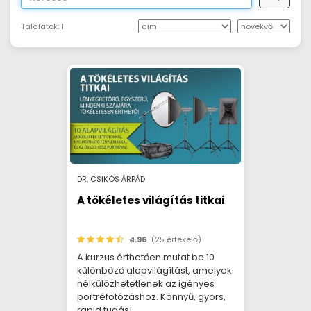
Találatok:
1
DR. CSIKÓS ÁRPÁD
A tökéletes világítás titkai
4.96
(25 értékelő)
A kurzus érthetően mutat be 10
különböző alapvilágítást, amelyek
nélkülözhetetlenek az igényes
portréfotózáshoz. Könnyű, gyors,
rapid tudás!