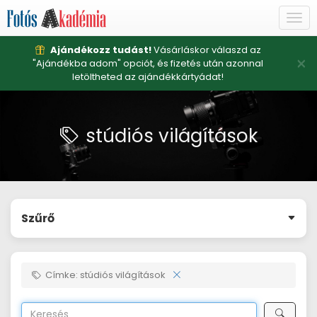
Togg
navi
Ajándékozz tudást!
Vásárláskor válaszd az
×
"Ajándékba adom" opciót, és fizetés után azonnal
letöltheted az ajándékkártyádat!
stúdiós világítások
Szűrő
Címke: stúdiós világítások