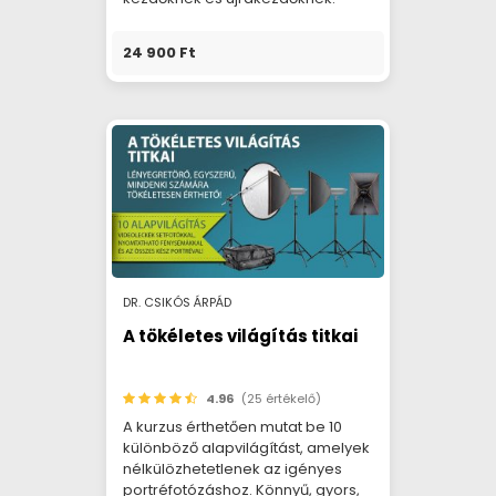
24 900 Ft
DR. CSIKÓS ÁRPÁD
A tökéletes világítás titkai
4.96
(25 értékelő)
A kurzus érthetően mutat be 10
különböző alapvilágítást, amelyek
nélkülözhetetlenek az igényes
portréfotózáshoz. Könnyű, gyors,