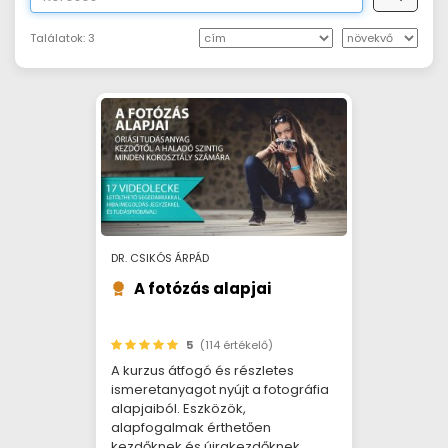
Találatok:
3
DR. CSIKÓS ÁRPÁD
A fotózás alapjai
5
(114 értékelő)
A kurzus átfogó és részletes
ismeretanyagot nyújt a fotográfia
alapjaiból. Eszközök,
alapfogalmak érthetően
kezdőknek és újrakezdőknek.