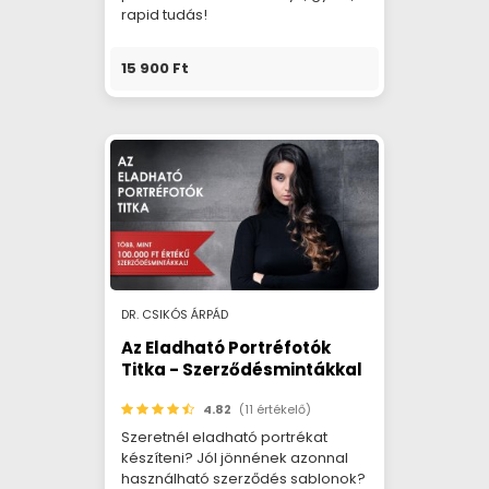
rapid tudás!
15 900 Ft
DR. CSIKÓS ÁRPÁD
Az Eladható Portréfotók
Titka - Szerződésmintákkal
4.82
(11 értékelő)
Szeretnél eladható portrékat
készíteni? Jól jönnének azonnal
használható szerződés sablonok?